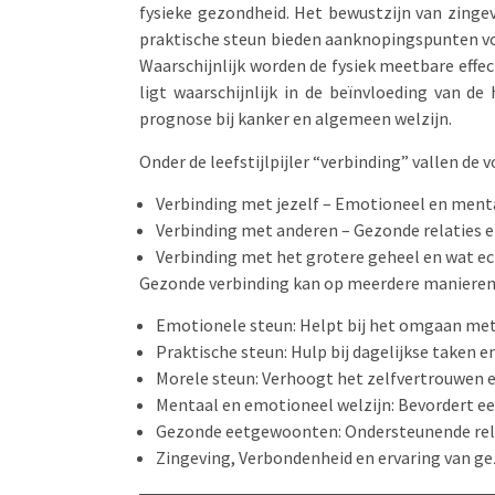
fysieke gezondheid. Het bewustzijn van zingev
praktische steun bieden aanknopingspunten voo
Waarschijnlijk worden de fysiek meetbare effe
ligt waarschijnlijk in de beïnvloeding van 
prognose bij kanker en algemeen welzijn.
Onder de leefstijlpijler “verbinding” vallen de
Verbinding met jezelf – Emotioneel en menta
Verbinding met anderen – Gezonde relaties 
Verbinding met het grotere geheel en wat ech
Gezonde verbinding kan op meerdere manieren p
Emotionele steun: Helpt bij het omgaan met 
Praktische steun: Hulp bij dagelijkse taken 
Morele steun: Verhoogt het zelfvertrouwen e
Mentaal en emotioneel welzijn: Bevordert een
Gezonde eetgewoonten: Ondersteunende relat
Zingeving, Verbondenheid en ervaring van g