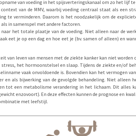
name van voeding in het spijsverteringskanaal om zo het lijf te v
 context van de MMV, waarbij voeding centraal staat als een s
ing te verminderen. Daarom is het noodzakelijk om de explicie
t als in samenspel met andere factoren.
en naar het totale plaatje van de voeding. Niet alleen naar de wer
aak eet je op een dag en hoe eet je (bv. samen of alleen) en wann
teit van leven van mensen met de ziekte kanker kan niet worden o
 stress, het hormoonstelsel en slaap. Tijdens de ziekte en/of be
elinname vaak onvoldoende is. Bovendien kan het vermogen van
er en als bijwerking van de gevolgde behandeling. Niet alleen
 tot een metabolisme verandering in het lichaam. Dit alles ka
gewicht enzovoort). En deze effecten kunnen de prognose en kwali
ombinatie met leefstijl.