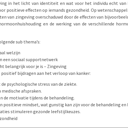
ing in het licht van identiteit en wat voor het individu echt va
r positieve effecten op iemands gezondheid. Op wetenschappelijk 
cten van zingeving overschaduwd door de effecten van bijvoorbeel
de hormoonhuishouding en de werking van de verschillende horm
 volgende sub thema’s:
al welzijn
en een sociaal supportnetwerk
t belangrijk voor je is – Zingeving
ositief bijdragen aan het verloop van kanker:
de psychologische stress van de ziekte.
en medische afspraken.
n de motivatie tijdens de behandeling.
 positieve mindset, wat gunstig kan zijn voor de behandeling en 
ies stimuleren gezonde leefstijlkeuzes.
ezondheid