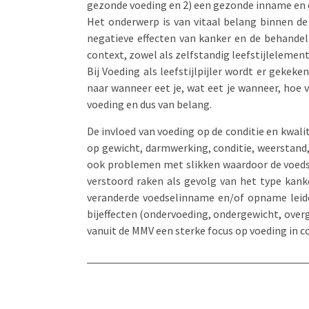
gezonde voeding en 2) een gezonde inname en op
Het onderwerp is van vitaal belang binnen de
negatieve effecten van kanker en de behandel
context, zowel als zelfstandig leefstijlelemen
Bij Voeding als leefstijlpijler wordt er gekek
naar wanneer eet je, wat eet je wanneer, hoe v
voeding en dus van belang.
De invloed van voeding op de conditie en kwali
op gewicht, darmwerking, conditie, weerstand,
ook problemen met slikken waardoor de voeds
verstoord raken als gevolg van het type kank
veranderde voedselinname en/of opname leiden
bijeffecten (ondervoeding, ondergewicht, over
vanuit de MMV een sterke focus op voeding in c