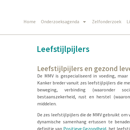
Home
Onderzoeksagenda
Zelfonderzoek
L
Leefstijlpijlers
Leefstijlpijlers en gezond le
De MMV is gespecialiseerd in voeding, maa
Kanker breder vanuit zes leefstijlpijlers die 
beweging, verbinding (waaronder soc
bestaanszekerheid, rust en herstel (waaro
middelen.
De zes leefstijlpijlers die de MMV gebruikt om
dynamische samenhang ertussen te benader
definitie van
Positieve Gezondheid
, het leefst