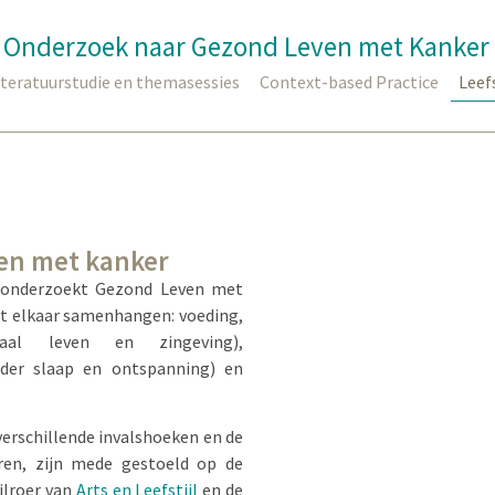
Onderzoek naar Gezond Leven met Kanker
iteratuurstudie en themasessies
Context-based Practice
Leefs
ven met kanker
r onderzoekt Gezond Leven met
met elkaar samenhangen: voeding,
iaal leven en zingeving),
nder slaap en ontspanning) en
 verschillende invalshoeken en de
en, zijn mede gestoeld op de
ijlroer van
Arts en Leefstijl
en de